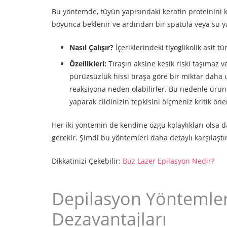
Bu yöntemde, tüyün yapısındaki keratin proteinini ki
boyunca beklenir ve ardından bir spatula veya su yar
Nasıl Çalışır?
İçeriklerindeki tiyoglikolik asit t
Özellikleri:
Tıraşın aksine kesik riski taşımaz v
pürüzsüzlük hissi tıraşa göre bir miktar daha 
reaksiyona neden olabilirler. Bu nedenle ür
yaparak cildinizin tepkisini ölçmeniz kritik ön
Her iki yöntemin de kendine özgü kolaylıkları olsa d
gerekir. Şimdi bu yöntemleri daha detaylı karşılaştı
Dikkatinizi Çekebilir:
Buz Lazer Epilasyon Nedir?
Depilasyon Yöntemleri
Dezavantajları