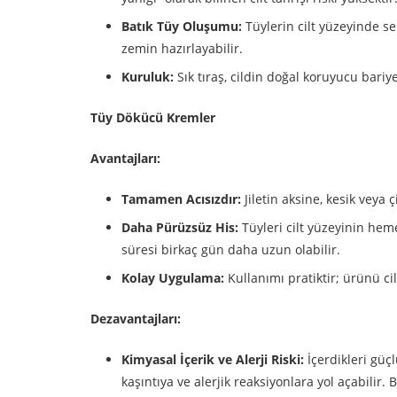
Batık Tüy Oluşumu:
Tüylerin cilt yüzeyinde se
zemin hazırlayabilir.
Kuruluk:
Sık tıraş, cildin doğal koruyucu bariy
Tüy Dökücü Kremler
Avantajları:
Tamamen Acısızdır:
Jiletin aksine, kesik veya
Daha Pürüzsüz His:
Tüyleri cilt yüzeyinin hemen
süresi birkaç gün daha uzun olabilir.
Kolay Uygulama:
Kullanımı pratiktir; ürünü ci
Dezavantajları:
Kimyasal İçerik ve Alerji Riski:
İçerdikleri güçl
kaşıntıya ve alerjik reaksiyonlara yol açabili