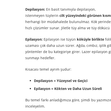
Depilasyon:
En basit tanımıyla depilasyon,
istenmeyen tüylerin
cilt yüzeyindeki görünen kıs
herhangi bir müdahalede bulunulmaz. Kök yerinde kal
hızlı çözümler sunar. Jiletle tüy alma ve tüy dökücü
Epilasyon:
Epilasyon ise tüyün
köküyle birlikte
foli
uzaması çok daha uzun sürer. Ağda, cımbız, iplik gi
yöntemler de bu kategoriye girer. Lazer epilasyon gi
sunmayı hedefler.
Kısacası temel ayrım şudur:
Depilasyon = Yüzeysel ve Geçici
Epilasyon = Kökten ve Daha Uzun Süreli
Bu temel farkı anladığımıza göre, şimdi bu yazımız
inceleyelim.