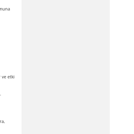
şumuna
 ve etki
.
ra,