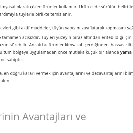
myasal olarak çözen ürünler kullanılır. Ürün cilde sürülür, belirtil
dımıyla tüylerle birlikte temizlenir.
ürevleri gibi aktif maddeler, tüyün yapısını zayıflatarak kopmasını sağ
e tamamen acısızdır. Tüyleri yüzeyin biraz altından eritebildiği için
uzun sürebilir. Ancak bu ürünler kimyasal içerdiğinden, hassas cilt
ünü tüm bölgeye uygulamadan önce mutlaka küçük bir alanda
yama 
eme sahiptir.
a, en doğru kararı vermek için avantajlarını ve dezavantajlarını bil
ralım.
nin Avantajları ve