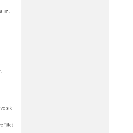
ralım.
.
ve sık
 “jilet