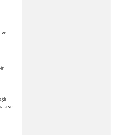
i ve
ir
ağlı
ması ve