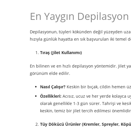
En Yaygın Depilasyon
Depilasyonun, tüyleri kökünden değil yüzeyden uzakl
hızıyla günlük hayatta en sık başvurulan iki temel 
Tıraş (Jilet Kullanımı)
En bilinen ve en hızlı depilasyon yöntemidir. Jilet y
görünüm elde edilir.
Nasıl Çalışır?
Keskin bir bıçak, cildin hemen ü
Özellikleri:
Acısız, ucuz ve her yerde kolayca uy
olarak genellikle 1-3 gün sürer. Tahrişi ve kesi
keskin, temiz bir jilet tercih edilmesi önemlidir
Tüy Dökücü Ürünler (Kremler, Spreyler, Köpü