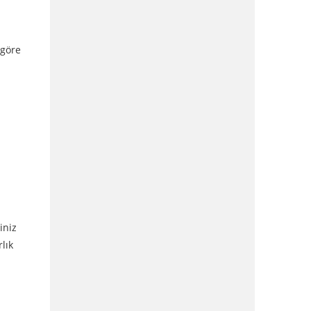
 göre
iniz
lık