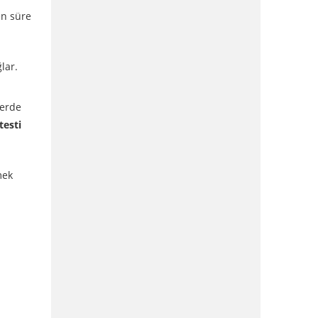
en süre
lar.
lerde
testi
mek