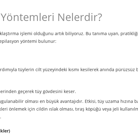
 Yöntemleri Nelerdir?
aştırma işlemi olduğunu artık biliyoruz. Bu tanıma uyan, pratikliğ
depilasyon yöntemi bulunur:
ardımıyla tüylerin cilt yüzeyindeki kısmı kesilerek anında pürüzsüz b
zerinden geçerek tüy gövdesini keser.
gulanabilir olması en büyük avantajıdır. Etkisi, tüy uzama hızına b
kleri önlemek için cildin ıslak olması, tıraş köpüğü veya jeli kullanıl
.
kler)