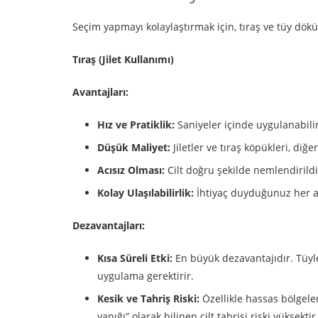
Seçim yapmayı kolaylaştırmak için, tıraş ve tüy döküc
Tıraş (Jilet Kullanımı)
Avantajları:
Hız ve Pratiklik:
Saniyeler içinde uygulanabilir
Düşük Maliyet:
Jiletler ve tıraş köpükleri, di
Acısız Olması:
Cilt doğru şekilde nemlendirildi
Kolay Ulaşılabilirlik:
İhtiyaç duyduğunuz her a
Dezavantajları:
Kısa Süreli Etki:
En büyük dezavantajıdır. Tüyle
uygulama gerektirir.
Kesik ve Tahriş Riski:
Özellikle hassas bölgelerd
yanığı” olarak bilinen cilt tahrişi riski yüksektir