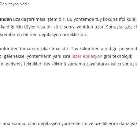
Depilasyon Nedir
mından
uzaklaştırılması işlemidir. Bu yöntemde tüy köküne (foliküle)
dığı için tüyler kısa bir süre sonra yeniden uzar. Sonuçlar geçici
 kremler en bilinen depilasyon örnekleridir.
külünden tamamen çıkarılmasıdır. Tüy kökünden alındığı için yeni
bi geleneksel yöntemlerin yanı sıra
lazer epilasyon
gibi teknolojik
bi gelişmiş teknikler, tüy kökünü zamanla zayıflatarak kalıcı sonuçl
ın ana konusu olan depilasyon yöntemlerini ve özelliklerini daha y