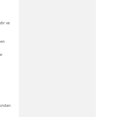
dir ve
den
ar
akından