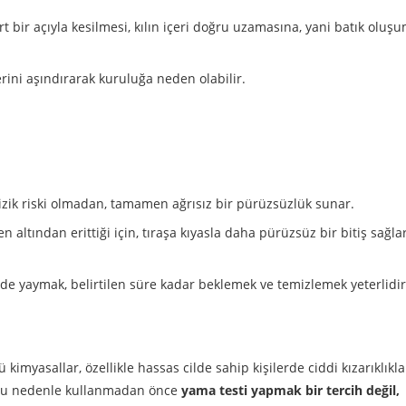
rt bir açıyla kesilmesi, kılın içeri doğru uzamasına, yani batık olu
erini aşındırarak kuruluğa neden olabilir.
 çizik riski olmadan, tamamen ağrısız bir pürüzsüzlük sunar.
 altından erittiği için, tıraşa kıyasla daha pürüzsüz bir bitiş sağlar
lde yaymak, belirtilen süre kadar beklemek ve temizlemek yeterlidir
ü kimyasallar, özellikle hassas cilde sahip kişilerde ciddi kızarıklıkla
r. Bu nedenle kullanmadan önce
yama testi yapmak bir tercih değil,