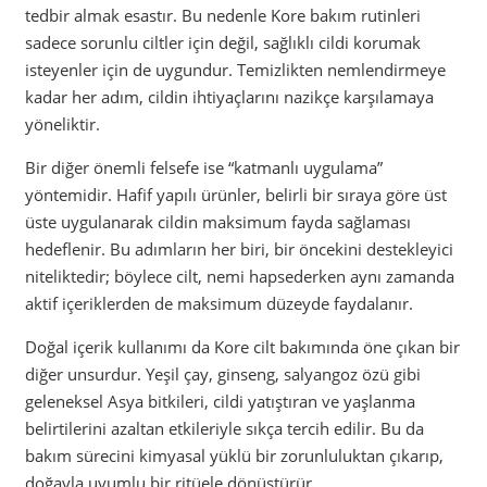
tedbir almak esastır. Bu nedenle Kore bakım rutinleri
sadece sorunlu ciltler için değil, sağlıklı cildi korumak
isteyenler için de uygundur. Temizlikten nemlendirmeye
kadar her adım, cildin ihtiyaçlarını nazikçe karşılamaya
yöneliktir.
Bir diğer önemli felsefe ise “katmanlı uygulama”
yöntemidir. Hafif yapılı ürünler, belirli bir sıraya göre üst
üste uygulanarak cildin maksimum fayda sağlaması
hedeflenir. Bu adımların her biri, bir öncekini destekleyici
niteliktedir; böylece cilt, nemi hapsederken aynı zamanda
aktif içeriklerden de maksimum düzeyde faydalanır.
Doğal içerik kullanımı da Kore cilt bakımında öne çıkan bir
diğer unsurdur. Yeşil çay, ginseng, salyangoz özü gibi
geleneksel Asya bitkileri, cildi yatıştıran ve yaşlanma
belirtilerini azaltan etkileriyle sıkça tercih edilir. Bu da
bakım sürecini kimyasal yüklü bir zorunluluktan çıkarıp,
doğayla uyumlu bir ritüele dönüştürür.